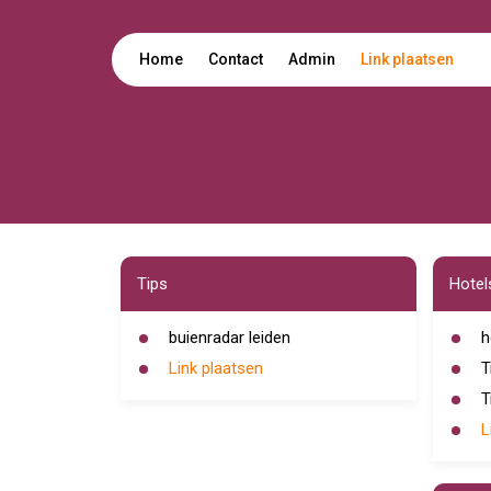
Home
Contact
Admin
Link plaatsen
Tips
Hotel
buienradar leiden
h
Link plaatsen
T
T
L