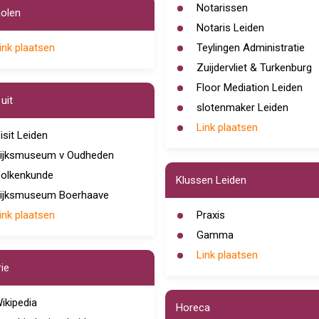
Notarissen
holen
Notaris Leiden
ink plaatsen
Teylingen Administratie
Zuijdervliet & Turkenburg
Floor Mediation Leiden
uit
slotenmaker Leiden
Link plaatsen
isit Leiden
ijksmuseum v Oudheden
olkenkunde
Klussen Leiden
ijksmuseum Boerhaave
ink plaatsen
Praxis
Gamma
Link plaatsen
ie
ikipedia
Horeca