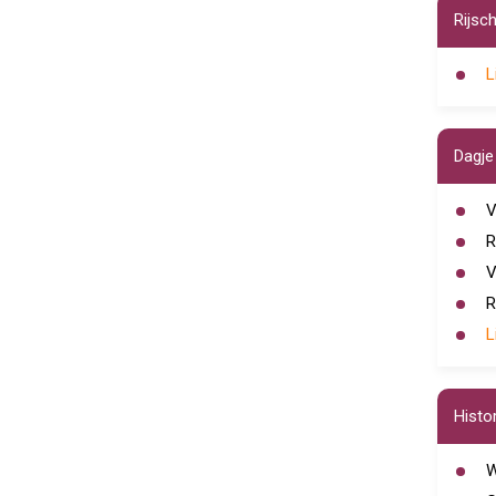
Rijsc
L
Dagje 
V
R
V
R
L
Histor
W