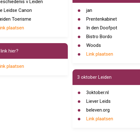
eschiedenis v Leiden
e Leidse Canon
jan
eiden Toerisme
Prentenkabinet
ink plaatsen
In den Doofpot
Bistro Bordo
Woods
link hier?
Link plaatsen
ink plaatsen
3 oktober Leiden
3oktober.nl
Liever Leids
beleven.org
Link plaatsen