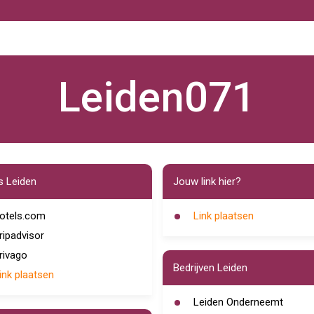
Leiden071
s Leiden
Jouw link hier?
otels.com
Link plaatsen
ripadvisor
rivago
Bedrijven Leiden
ink plaatsen
Leiden Onderneemt